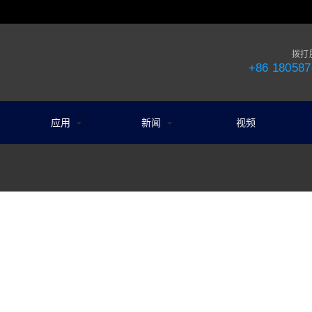
拨打
+86 180587
应用
新闻
视频