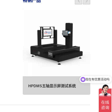
畅销产品
现在有优惠活动吗
可以介绍下你们的产品么
亮度源
HPDMS五轴显示屏测试系统
HPTL