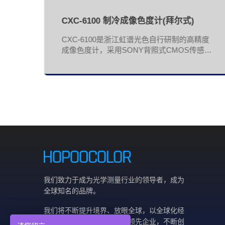
试
CXC-6100 制冷成像色度计(拜尔式)
款医
CXC-6100是浙江虹谱光色自行研制的高精度
用高
成像色度计，采用SONY背照式CMOS传感
感
器，两级TEC半导体制冷技术，可工作在设定
开
的恒温环境，从而大幅降低了传感器的噪声，
度
获得了极佳的信噪比，测量结果不随环境温度
英
变化。可满足汽车、显示、照明、电子等行业
样熟
的发光按键符号、发光键盘、屏幕背光等各种
数据
发光器件的测试需求，配套软件人性化设计。
析仪
配置佳能定焦镜头，可实现自动对焦和电子光
C
圈选择，大、中、小三档光圈可实现约三个数
具备
量级的亮度切换，极大的提高了亮度测量范
疗红
围。
校、
我们致力于成为光学测量行业的领导者，成为
全球知名的品牌。
我们将不断提升境界、放眼全球，以全球化经
营的理念为指引，瞄准国际领先企业，不断创