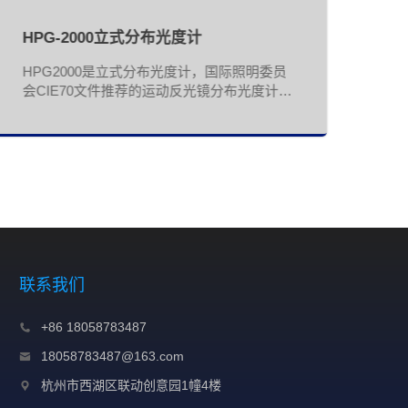
HPG-2000立式分布光度计
H
HPG2000是立式分布光度计，国际照明委员
H
会CIE70文件推荐的运动反光镜分布光度计。
采
围绕测试灯具中心作圆周运动的反光镜,将灯
液
具测量方向的光束反射到光度探测器上，实现
GB
不同平面上的光强分布曲线的测量。本系统符
标
合美国能源之星IES LM79标准、欧洲标准
功
EN13032、GB/T9468灯具分布光度测试的一
要求等国际、国内相关标准要求。 可测量灯
具的空间光强分布曲线、空间颜色分布、光强
数据、灯具总光通量、有效光通量、区域光通
量、灯具效率、亮度限制曲线、眩光等级、概
算曲线、最大允许距高比、有效发光角、上射
联系我们
光通量、下射光通量、等照度曲线、等光强曲
线等光度参数。可以导出IES文件、CIE文
+86 18058783487
件、LTD文件
18058783487@163.com
杭州市西湖区联动创意园1幢4楼