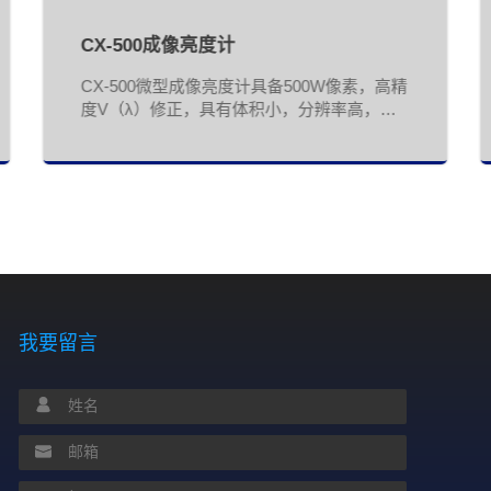
CX-500成像亮度计
CX-500微型成像亮度计具备500W像素，高精
度V（λ）修正，具有体积小，分辨率高，精
度高等特点，多重曝光技术实现非常高的动态
范围，适合测量AR/VR等成像设备的亮度、鬼
影分析。用于测量Led模块，灯,灯具，显示
器,街道亮度和其他光源的亮度、亮度分布及
均匀度。
我要留言