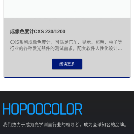
成像色度计CXS 230/1200
CXS系列成像色度计，可满足汽车、显示、照明、电子等
行业的各种发光器件的测试需求，配套软件人性化设计。
内置符合CIE人眼视觉函数的高精度匹配的XYZ滤光片，
包含230万到2500万像素，可根据用户的使用场景及需求
阅读更多
选择不同的型号及配套16mm到50mm焦距的镜头，以实
现不同行业产品的实验室或在线自动化测试，如汽车发光
按键符号、发光键盘、屏幕背光等
我们致力于成为光学测量行业的领导者，成为全球知名的品牌。