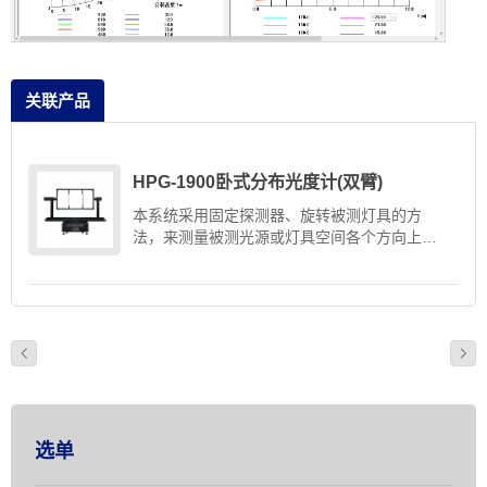
关联产品
HPG-1900卧式分布光度计(双臂)
本系统采用固定探测器、旋转被测灯具的方
法，来测量被测光源或灯具空间各个方向上的
光强分布。主轴和灯具轴采用贵金属光纤点刷
结构的导电滑环，可360度连续无回隙运转测
量无须为防止绕线而来回旋转，永不绕线。根
据测量灯具的要求，该系统可以配置为双立柱
B-β测试方案或单立柱C-γ测试方案。 用于LED
灯具（半导体照明） 、道路灯具、投光灯具、
室内灯具、户外灯具等各种和LED、节能灯、
荧光灯、白炽灯、HID灯等各种光源的空间光
度分布（即配光曲线）的高精度测试；测试结
选单
果可以导出IESNA(95,2002)文件格式(*.ies)、
CIE文件格式(*.cie)、欧洲Eulumdat(*.ldt)文件